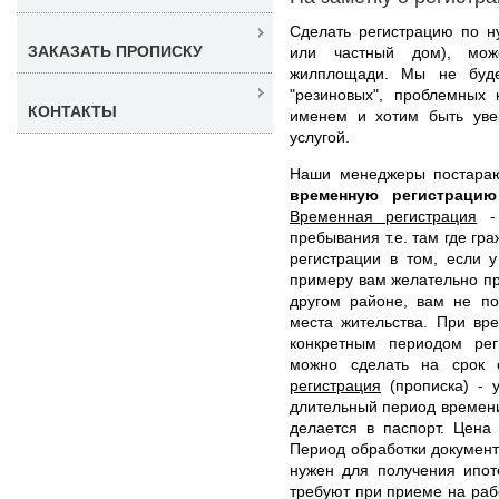
Сделать регистрацию по н
ЗАКАЗАТЬ ПРОПИСКУ
или частный дом), мож
жилплощади. Мы не буде
"резиновых", проблемных 
КОНТАКТЫ
именем и хотим быть уве
услугой.
Наши менеджеры постара
временную регистраци
Временная регистрация
- 
пребывания т.е. там где гр
регистрации в том, если 
примеру вам желательно при
другом районе, вам не по
места жительства. При вр
конкретным периодом рег
можно сделать на срок
регистрация
(прописка) - у
длительный период времени 
делается в паспорт. Цена
Период обработки документо
нужен для получения ипот
требуют при приеме на рабо