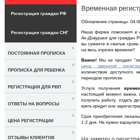
Временная регист
Регистрация граждан РФ
Обновление страницы: 04.0
Наша фирма
помогает в 
Регистрация граждан СНГ
Ак-Довураке
для граждан Р
вы сумеете в сжатые сроки
на весь отрезок времени!!
ПОСТОЯННАЯ ПРОПИСКА
Важно!
Мы не продает "ле
цена законной регистр
ПРОПИСКА ДЛЯ РЕБЕНКА
количеством доступного ж
периодом прописки.
РЕГИСТРАЦИЯ ДЛЯ РВП
Услуга получения
време
настоящий момент важна, 
получить работу, отдать д
ОТВЕТЫ НА ВОПРОСЫ
взять кредит или зарегистр
Срок приобретения
легаль
ЦЕНА РЕГИСТРАЦИИ
1-2 дня. Не нужно караулит
ОТЗЫВЫ КЛИЕНТОВ
На заметку о регистр